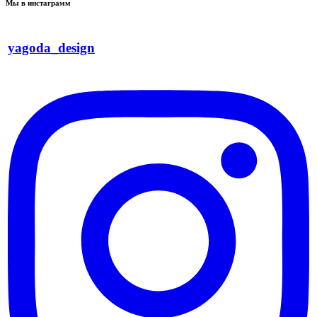
Мы в инстаграмм
yagoda_design