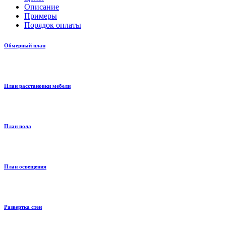
Описание
Примеры
Порядок оплаты
Обмерный план
План расстановки мебели
План пола
План освещения
Развертка стен