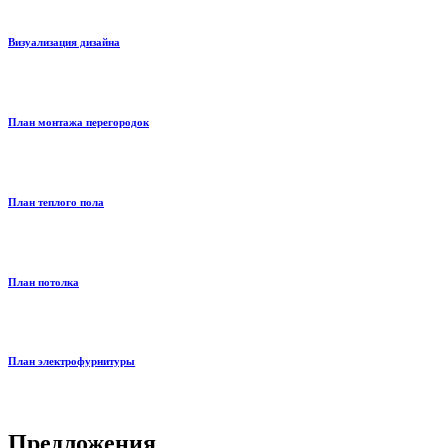
Визуализация дизайна
План монтажа перегородок
План теплого пола
План потолка
План электрофурнитуры
Предложения