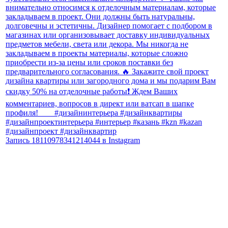
Запись 18110978341214044 в Instagram