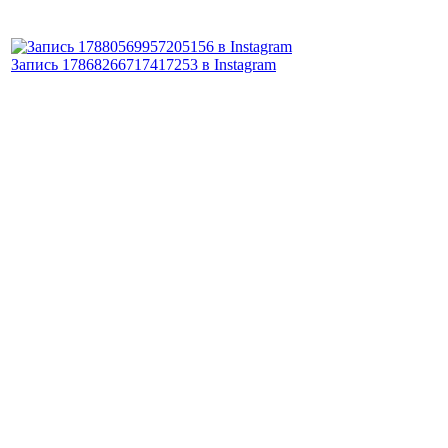
Запись 17868266717417253 в Instagram