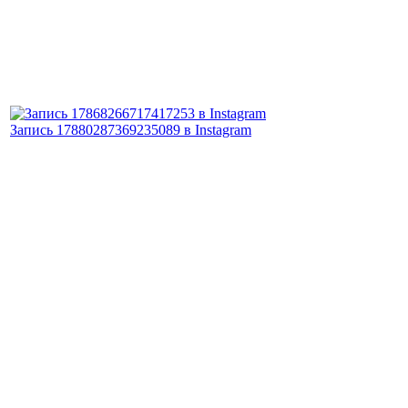
Запись 17880287369235089 в Instagram