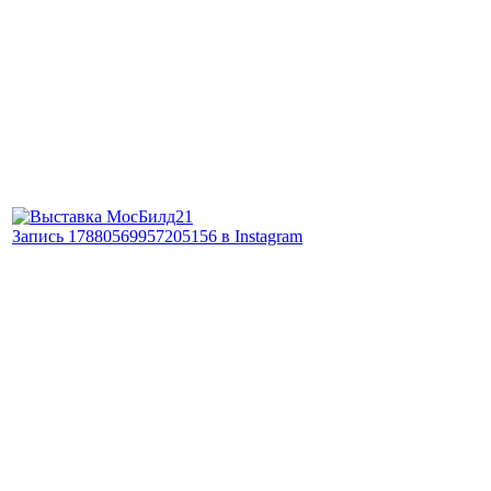
Запись 17880569957205156 в Instagram