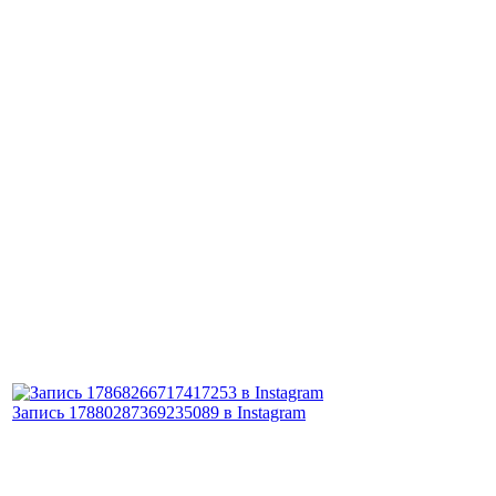
Запись 17880287369235089 в Instagram