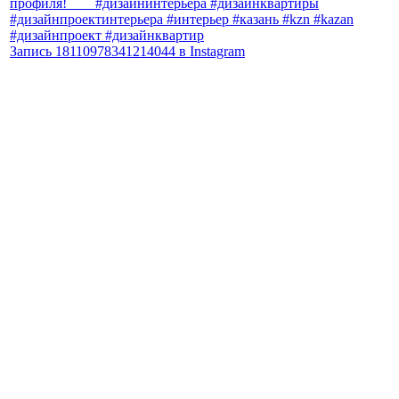
Запись 18110978341214044 в Instagram