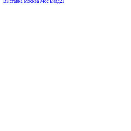
Выставка Москва Мос Билд21