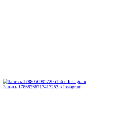
Запись 17868266717417253 в Instagram