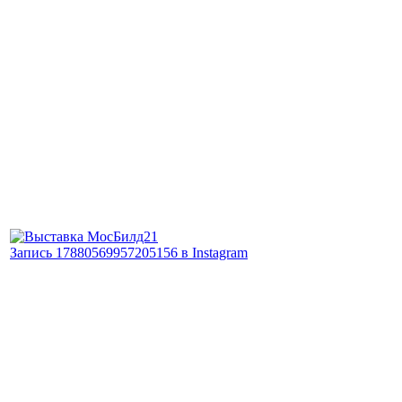
Запись 17880569957205156 в Instagram