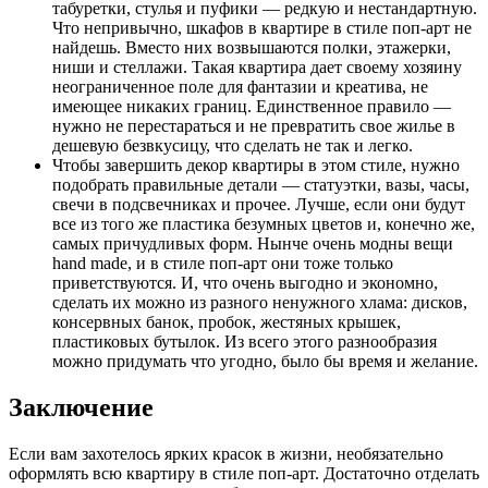
табуретки, стулья и пуфики — редкую и нестандартную.
Что непривычно, шкафов в квартире в стиле поп-арт не
найдешь. Вместо них возвышаются полки, этажерки,
ниши и стеллажи. Такая квартира дает своему хозяину
неограниченное поле для фантазии и креатива, не
имеющее никаких границ. Единственное правило —
нужно не перестараться и не превратить свое жилье в
дешевую безвкусицу, что сделать не так и легко.
Чтобы завершить декор квартиры в этом стиле, нужно
подобрать правильные детали — статуэтки, вазы, часы,
свечи в подсвечниках и прочее. Лучше, если они будут
все из того же пластика безумных цветов и, конечно же,
самых причудливых форм. Нынче очень модны вещи
hand made, и в стиле поп-арт они тоже только
приветствуются. И, что очень выгодно и экономно,
сделать их можно из разного ненужного хлама: дисков,
консервных банок, пробок, жестяных крышек,
пластиковых бутылок. Из всего этого разнообразия
можно придумать что угодно, было бы время и желание.
Заключение
Если вам захотелось ярких красок в жизни, необязательно
оформлять всю квартиру в стиле поп-арт. Достаточно отделать