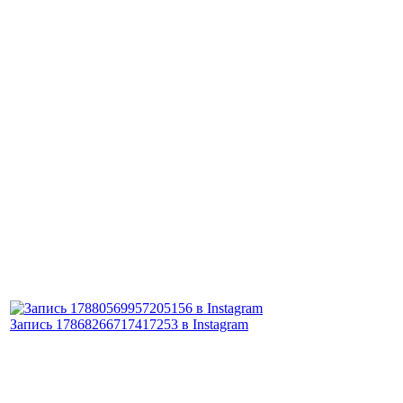
Запись 17868266717417253 в Instagram