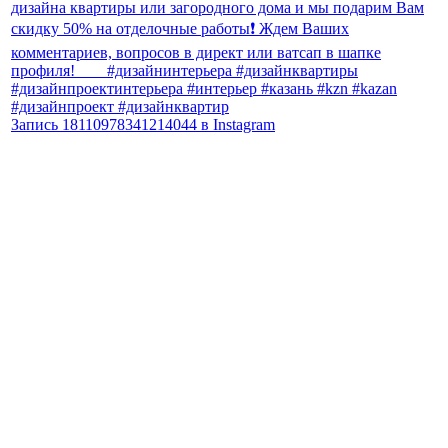
Запись 18110978341214044 в Instagram