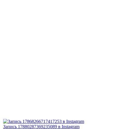
Запись 17880287369235089 в Instagram