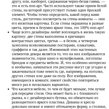
другу, или, наоборот, сдержанная черно-белая гамма, —
это и есть поп-арт. Часто используют также прием белой
стены, на которой присутствует только один броский
элемент. Чтобы точно определить, какой перед вами
стиль, достаточно посмотреть на стены комнаты — они
его визитная карточка. Если стены окрашены в разные
цвета, причем в безумно яркие тона, это 100% поп-арт!
Чаще всего дизайнеры любят воплощать в жизнь такую
картину: две стены выполнены в кричащих
контрастных цветах, третья — в белом, а четвертая
залеплена всевозможными постерами, плакатами,
граффити и так далее. Изюминкой этих настенных
элементов декора является то, что на них изображаются
знаменитости, герои кино и мультфильмов, логотипы
брендов и предметы мебели. И, что особенно интересно
и необычно, начинаться эти рисунки могут где угодно и
заканчиваться тоже невесть где, например, на потолке,
других стенах или даже на полу. Все изображения,
имеющиеся в комнате, имеют свойство повторяться
много раз в нескольких вариантах.
Что касается мебели, то чем ее будет меньше, тем лучше
для передачи стиля. Она может быть и с блошиного
рынка, и с дизайнерского бутика, но обязательно из
разноцветного яркого пластика. Диваны и кресла
довольно низкие и имеют обтекаемую форму, а столики,