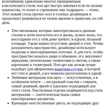
величайшему удивлению многих приверженцев
классического стиля, поп-арт быстро завоевал если не пальму
первенства, то почет и стремление ему подражать — точно.
Этот новый стиль прочно осел в головах дизайнеров и
продолжает развиваться по своим законам и правилам, по сей
день.
Тем смельчакам, которые заинтересовались данным
стилем и хотят воплотить его в жизнь, нужно знать, что
воссоздание его у себя дома требует, в идеале, большой
площади. Также важно отсутствие дверей и стен. Чтобы
разграничить пространство, дизайнеры используют
подиумы и многоуровневые потолки. А для того, чтобы
пространство казалось шире и объемнее, его заполняют
зеркалами, оптическими элементами и светом, а также
картинами и геометрией. Поп-арт как нельзя лучше
подойдет для оформления
квартиры-студии
, в которой
нет стен и дверей, а все комнаты расположены в одной.
Любимые материалы поп-арта — искусственные, а в
особенном почете — несуразный пластик с глянцем,
самый дешевый, яркий и идеально подходящий для
этого стиля. Текстильная отделка подбирается под стать
материалам — синтетическая ткань самых
невообразимых расцветок.
Кричащие неестественные цвета, не подходящие друг