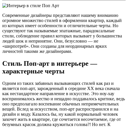
Современные дизайнеры представляют нашему вниманию
огромное множество стилей в оформлении квартир, каждый
из которых имеет особенности и отличительные черты. Но
существуют так называемые эпатажные, парадоксальные
стили, соблюдение правил которых вызывает у большинства
людей шок и непринятие. Они, безусловно — не
«ширпотреб». Они созданы для неординарных ярких
личностей такими же дизайнерами.
Стиль Поп-арт в интерьере —
характерные черты
Одним из таких забавных вызывающих стилей как раз и
является поп-арт, зарожденный в середине ХХ века сначала
как нестандартное направление в искусстве. Это ноу-хау
воспринималось жестко и нещадно поддавалось критике, ведь
оно предполагало воспевание обычных непримечательных
вещей. Вслед за искусством, поп-арт распространился и на
дизайн и моду. Казалось бы, ну какой нормальный человек
захочет жить в квартире, где сочетается несочетаемое, где от
безумных красок должна кружиться голова?! Но нет. К