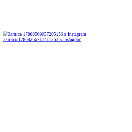
Запись 17868266717417253 в Instagram