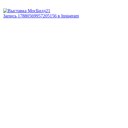
Запись 17880569957205156 в Instagram