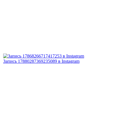
Запись 17880287369235089 в Instagram