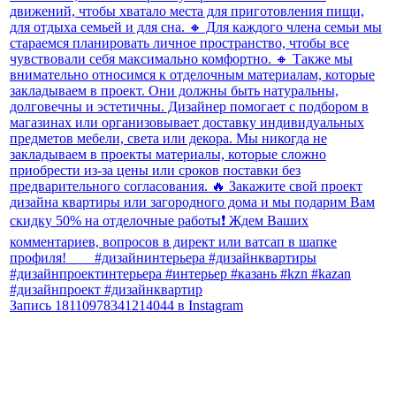
Запись 18110978341214044 в Instagram