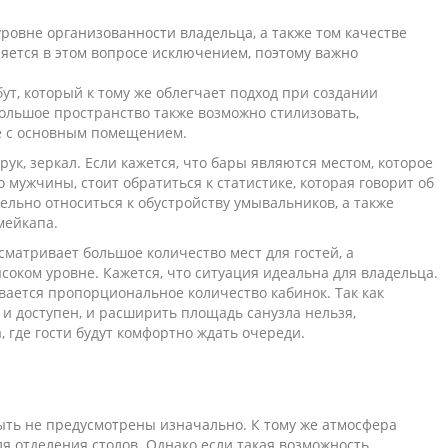
уровне организованности владельца, а также том качестве
ляется в этом вопросе исключением, поэтому важно
т, который к тому же облегчает подход при создании
ольшое пространство также возможно стилизовать,
ле с основным помещением.
ук, зеркал. Если кажется, что бары являются местом, которое
ужчины, стоит обратиться к статистике, которая говорит об
ельно относиться к обустройству умывальников, а также
мейкапа.
матривает большое количество мест для гостей, а
соком уровне. Кажется, что ситуация идеальна для владельца.
вается пропорциональное количество кабинок. Так как
и доступен, и расширить площадь санузла нельзя,
 где гости будут комфортно ждать очереди.
ыть не предусмотрены изначально. К тому же атмосфера
ля отделения столов. Однако если такая возможность