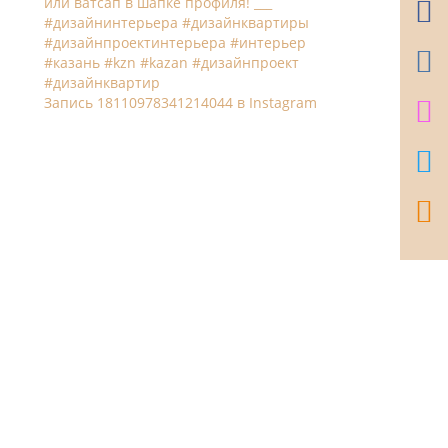
Запись 18110978341214044 в Instagram