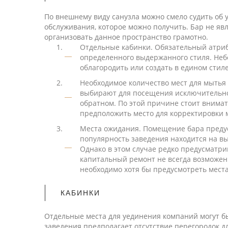
По внешнему виду санузла можно смело судить об 
обслуживания, которое можно получить. Бар не яв
организовать данное пространство грамотно.
Отдельные кабинки. Обязательный атрибу
определенного выдержанного стиля. Неб
облагородить или создать в едином сти
Необходимое количество мест для мытья р
выбирают для посещения исключительно м
обратном. По этой причине стоит внимат
предположить место для корректировки 
Места ожидания. Помещение бара предус
популярность заведения находится на вы
Однако в этом случае редко предусматри
капитальный ремонт не всегда возможен 
необходимо хотя бы предусмотреть места,
КАБИНКИ
Отдельные места для уединения компаний могут б
заведения предполагает отсутствие перегородок д