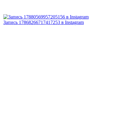
Запись 17868266717417253 в Instagram