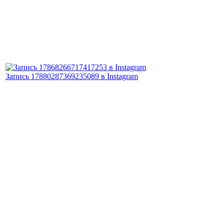
Запись 17880287369235089 в Instagram