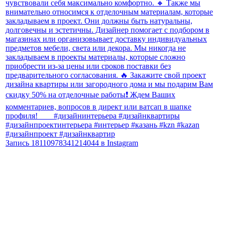
Запись 18110978341214044 в Instagram