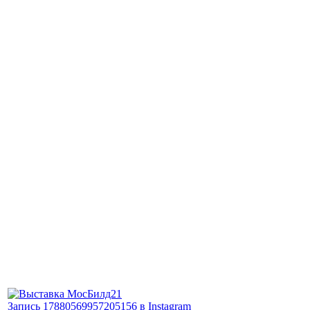
Запись 17880569957205156 в Instagram