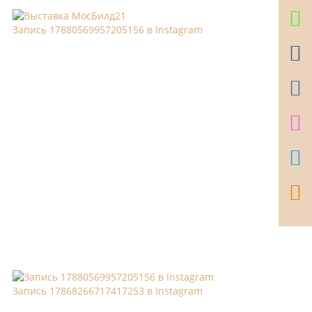
Запись 17880569957205156 в Instagram
Запись 17868266717417253 в Instagram