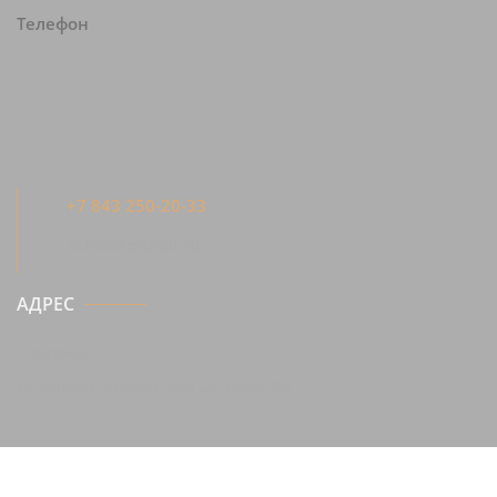
+7 843 250-20-33
zakaz@prorsu.ru
АДРЕС
г. Казань
ул. Каюма Насыри, дом 25, офис 307