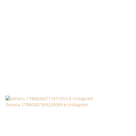
Запись 17880287369235089 в Instagram