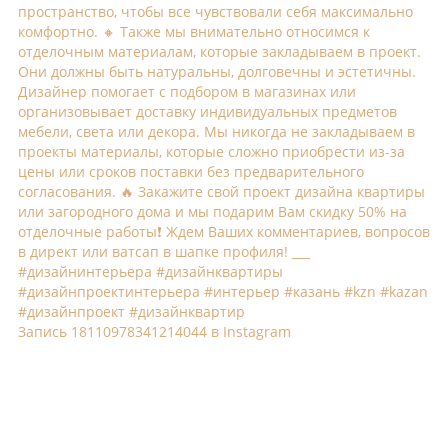
Запись 18110978341214044 в Instagram