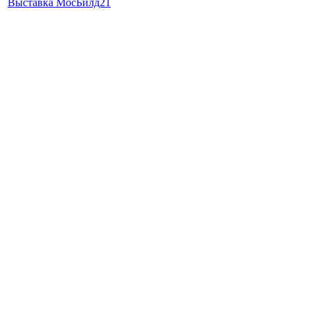
Выставка МосБилд21