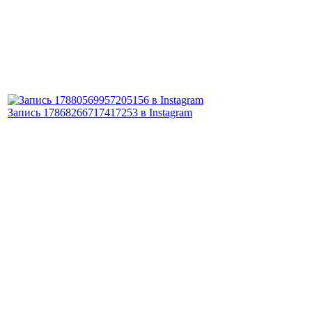
Запись 17868266717417253 в Instagram