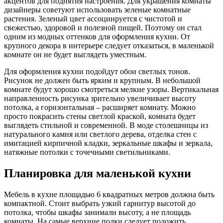
акцентов для поднятия настроения. Для украшения комнаты
дизайнеры советуют использовать зеленые комнатные
растения. Зеленый цвет ассоциируется с чистотой и
свежестью, здоровой и полезной пищей. Поэтому он стал
одним из модных оттенков для оформления кухни. От
крупного декора в интерьере следует отказаться, в маленькой
комнате он не будет выглядеть уместным.
Для оформления кухни подойдут обои светлых тонов.
Рисунок не должен быть ярким и крупным. В небольшой
комнате будут хорошо смотреться мелкие узоры. Вертикальная
направленность рисунка зрительно увеличивает высоту
потолка, а горизонтальная – расширяет комнату. Можно
просто покрасить стены светлой краской, комната будет
выглядеть стильной и современной. В моде столешницы из
натурального камня или светлого дерева, отделка стен с
имитацией кирпичной кладки, зеркальные шкафы и зеркала,
натяжные потолки с точечными светильниками.
Планировка для маленькой кухни
Мебель в кухне площадью 6 квадратных метров должна быть
компактной. Стоит выбрать узкий гарнитур высотой до
потолка, чтобы шкафы занимали высоту, а не площадь
комнаты. На самые верхние полки следует положить