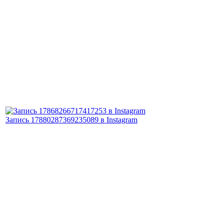
Запись 17880287369235089 в Instagram