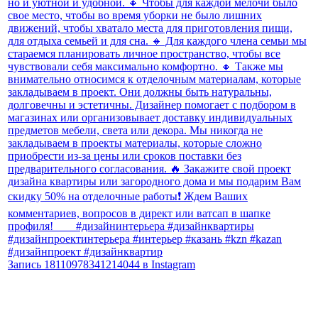
Запись 18110978341214044 в Instagram