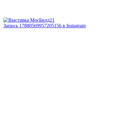
Запись 17880569957205156 в Instagram